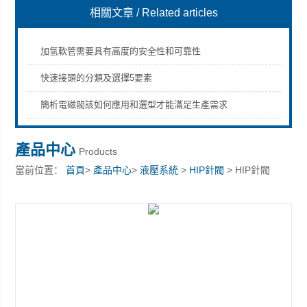
相關文章
/ Related articles
加氫軟管需要具有高度的安全性和可靠性
快速接頭的分類及選擇5要素
上海康驛實業有限公司
簡析電磁閥該如何應用和選型才能滿足生產需求
產品中心
Products
當前位置：
首頁
>
產品中心
>
液壓系統
>
HIP針閥
> HIP針閥