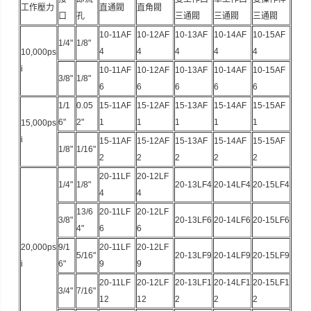
工作壓力
直通閥
直角閥
口
孔
三通閥
三通閥
三通閥
10-11AF
10-12AF
10-13AF
10-14AF
10-15AF
1/4"
1/8"
4
4
4
4
4
10,000ps
i
10-11AF
10-12AF
10-13AF
10-14AF
10-15AF
3/8"
1/8"
6
6
6
6
6
1/1
0.05
15-11AF
15-12AF
15-13AF
15-14AF
15-15AF
6"
2"
1
1
1
1
1
15,000ps
i
15-11AF
15-12AF
15-13AF
15-14AF
15-15AF
1/8"
1/16"
2
2
2
2
2
20-11LF
20-12LF
1/4"
1/8"
20-13LF4
20-14LF4
20-15LF4
4
4
13/6
20-11LF
20-12LF
3/8"
20-13LF6
20-14LF6
20-15LF6
4"
6
6
20,000ps
9/1
20-11LF
20-12LF
5/16"
20-13LF9
20-14LF9
20-15LF9
i
6"
9
9
20-11LF
20-12LF
20-13LF1
20-14LF1
20-15LF1
3/4"
7/16"
12
12
2
2
2