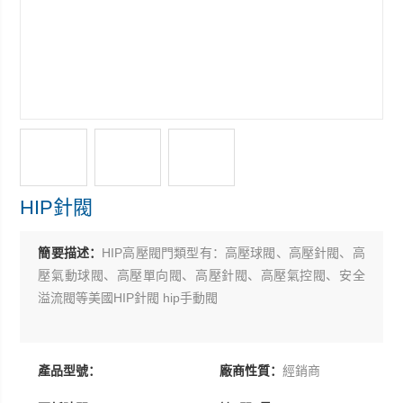
HIP針閥
簡要描述：
HIP高壓閥門類型有：高壓球閥、高壓針閥、高
壓氣動球閥、高壓單向閥、高壓針閥、高壓氣控閥、安全
溢流閥等美國HIP針閥 hip手動閥
產品型號：
廠商性質：
經銷商