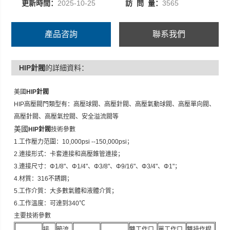
更新時間：
2025-10-25
訪 問 量：
3565
產品咨詢
聯系我們
HIP針閥
的詳細資料：
美國
HIP針閥
HIP高壓閥門類型有：高壓球閥、高壓針閥、高壓氣動球閥、高壓單向閥、
高壓針閥、高壓氣控閥、安全溢流閥等
美國
HIP針閥
技術參數
1.工作壓力范圍：10,000psi --150,000psi；
2.連接形式：卡套連接和高壓錐管連接；
3.連接尺寸：Φ1/8"、Φ1/4"、Φ3/8"、Φ9/16"、Φ3/4"、Φ1"；
4.材質：316不銹鋼；
5.工作介質：大多數氣體和液體介質；
6.工作溫度：可達到340℃
主要技術參數
接
節流
雙工作口
單工作口
雙操作桿