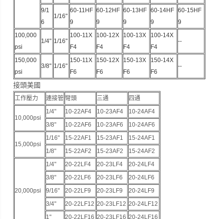
9/1
60-11HF
60-12HF
60-13HF
60-14HF
60-15HF
1/16"
6
9
9
9
9
9
100,000
100-11X
100-12X
100-13X
100-14X
1/4"
1/16"
--
psi
F4
F4
F4
F4
150,000
150-11X
150-12X
150-13X
150-14X
3/8"
1/16"
--
psi
F6
F6
F6
F6
接頭美國
工作壓力
連接管
彎頭
三通
四通
1/4"
10-22AF4
10-23AF4
10-24AF4
10,000psi
3/8"
10-22AF6
10-23AF6
10-24AF6
1/16"
15-22AF1
15-23AF1
15-24AF1
15,000psi
1/8"
15-22AF2
15-23AF2
15-24AF2
1/4"
20-22LF4
20-23LF4
20-24LF4
3/8"
20-22LF6
20-23LF6
20-24LF6
20,000psi
9/16"
20-22LF9
20-23LF9
20-24LF9
3/4"
20-22LF12
20-23LF12
20-24LF12
1"
20-22LF16
20-23LF16
20-24LF16