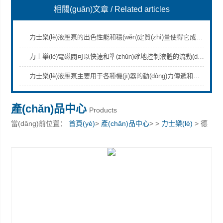
相關(guān)文章
/ Related articles
力士樂(lè)液壓泵的出色性能和穩(wěn)定質(zhì)量使得它成為各行各業(yè)的選擇
力士樂(lè)電磁閥可以快速和準(zhǔn)確地控制液體的流動(dòng)和壓力
上海康驛實(shí)業(yè)有限公司
力士樂(lè)液壓泵主要用于各種機(jī)器的動(dòng)力傳遞和控制
產(chǎn)品中心
Products
當(dāng)前位置：
首頁(yè)
>
產(chǎn)品中心
> >
力士樂(lè)
> 德
國(guó)力士樂(lè)減壓閥 力士樂(lè)代理商