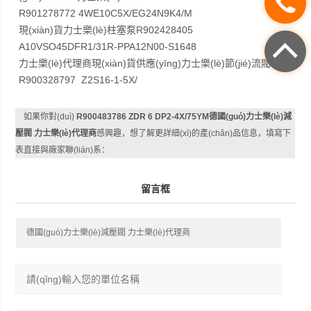
R901278772 4WE10C5X/EG24N9K4/M
現(xiàn)貨力士樂(lè)柱塞泵R902428405
A10VSO45DFR1/31R-PPA12N00-S1648
力士樂(lè)代理商現(xiàn)貨供應(yīng)力士樂(lè)節(jié)流閥
R900328797 Z2S16-1-5X/
如果你對(duì)
R900483786 ZDR 6 DP2-4X/75YM德國(guó)力士樂(lè)減
壓閥 力士樂(lè)代理商
感興趣，想了解更詳細(xì)的產(chǎn)品信息，填寫下
表直接與廠家聯(lián)系：
留言框