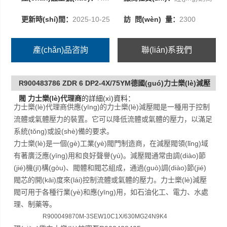
R900483786 ZDR 6 DP2-4X/75YM
更新時(shí)間：
2025-10-25
訪 問(wèn) 量：
2300
產(chǎn)品咨詢
聯(lián)系我們
R900483786 ZDR 6 DP2-4X/75YM德國(guó)力士樂(lè)減壓
閥 力士樂(lè)代理商
的詳細(xì)資料：
力士樂(lè)代理商供應(yīng)的力士樂(lè)減壓閥是一種用于控制
流體或氣體壓力的裝置。它可以降低流體或氣體的壓力，以滿足
系統(tǒng)或設(shè)備的要求。
力士樂(lè)是一個(gè)工業(yè)閥門制造商，在減壓閥領(lǐng)域
有著廣泛應(yīng)用和良好聲譽(yù)。減壓閥通常由調(diào)節
(jié)機(jī)構(gòu)、閥體和閥芯組成，通過(guò)調(diào)節(jié)
閥芯的開(kāi)度來(lái)控制流體或氣體的壓力。力士樂(lè)減壓
閥可用于各種行業(yè)和應(yīng)用，如石油化工、電力、水處
理、制藥等。
R900049870
M-3SEW10C1X/630MG24N9K4