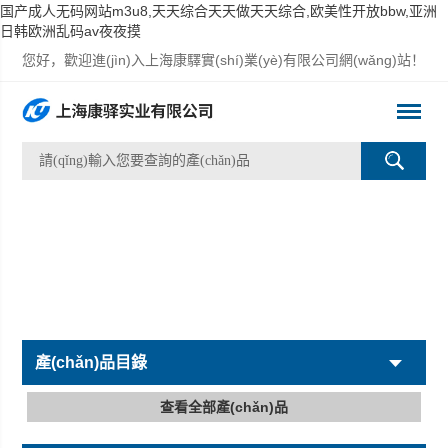
国产成人无码网站m3u8,天天综合天天做天天综合,欧美性开放bbw,亚洲
日韩欧洲乱码av夜夜摸
您好，歡迎進(jìn)入上海康驛實(shí)業(yè)有限公司網(wǎng)站！
產(chǎn)品目錄
查看全部產(chǎn)品