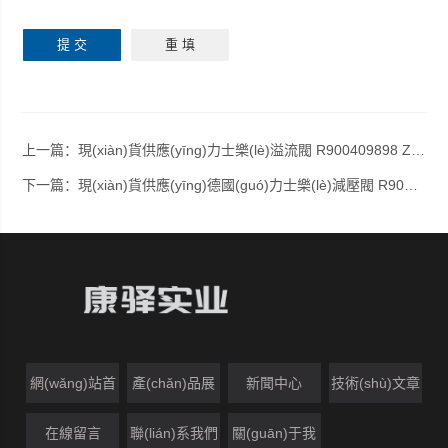
上一篇：
現(xiàn)貨供應(yīng)力士樂(lè)溢流閥 R900409898 ZDB 6 VP2-4X/315V
下一篇：
現(xiàn)貨供應(yīng)德國(guó)力士樂(lè)減壓閥 R900483787 ZDR 6 DP2-4X/150YM
網(wǎng)站首
產(chǎn)品展
新聞中心
技術(shù)文章
頁(yè)
示
在線留言
聯(lián)系我們
關(guān)于我