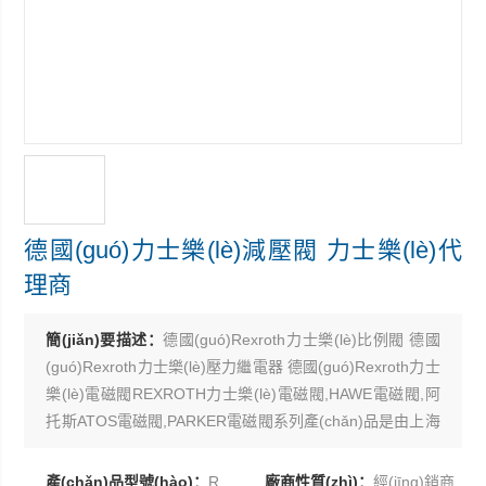
德國(guó)力士樂(lè)減壓閥 力士樂(lè)代
理商
簡(jiǎn)要描述：
德國(guó)Rexroth力士樂(lè)比例閥 德國
(guó)Rexroth力士樂(lè)壓力繼電器 德國(guó)Rexroth力士
樂(lè)電磁閥REXROTH力士樂(lè)電磁閥,HAWE電磁閥,阿
托斯ATOS電磁閥,PARKER電磁閥系列產(chǎn)品是由上海
康驛實(shí)業(yè)有限公司專業(yè)供應(yīng)銷售
現(xiàn)貨供應(yīng)德國(guó)力士樂(lè)減壓閥
產(chǎn)品型號(hào)：
R900483786 ZDR 6 DP2-4X/75YM
廠商性質(zhì)：
經(jīng)銷商