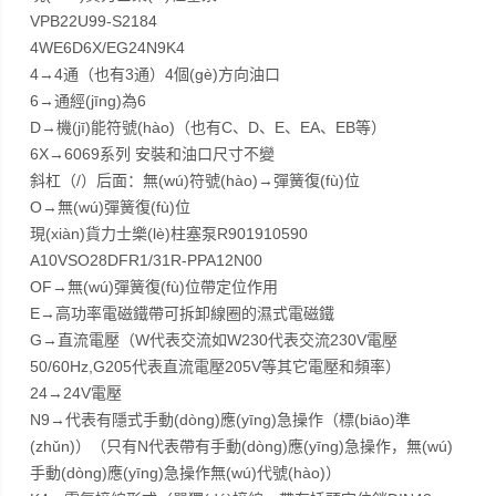
VPB22U99-S2184
4WE6D6X/EG24N9K4
4→4通（也有3通）4個(gè)方向油口
6→通經(jīng)為6
D→機(jī)能符號(hào)（也有C、D、E、EA、EB等）
6X→6069系列 安裝和油口尺寸不變
斜杠（/）后面：無(wú)符號(hào)→彈簧復(fù)位
O→無(wú)彈簧復(fù)位
現(xiàn)貨力士樂(lè)柱塞泵R901910590
A10VSO28DFR1/31R-PPA12N00
OF→無(wú)彈簧復(fù)位帶定位作用
E→高功率電磁鐵帶可拆卸線圈的濕式電磁鐵
G→直流電壓（W代表交流如W230代表交流230V電壓
50/60Hz,G205代表直流電壓205V等其它電壓和頻率）
24→24V電壓
N9→代表有隱式手動(dòng)應(yīng)急操作（標(biāo)準
(zhǔn)）（只有N代表帶有手動(dòng)應(yīng)急操作，無(wú)
手動(dòng)應(yīng)急操作無(wú)代號(hào)）