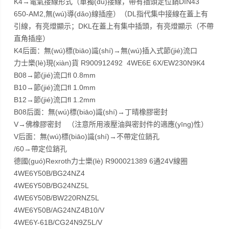
K4→電氣接線形式（單獨(dú)接線，帶有插頭定位銷DIN43
650-AM2,無(wú)導(dǎo)線插座）（DL指代集中接線在蓋上有
引線，有亮燈顯示；DKL在蓋上有集中插頭，有亮燈顯示（不帶
直角插座）
K4后面：無(wú)標(biāo)識(shí)→無(wú)插入式節(jié)流口
力士樂(lè)現(xiàn)貨 R900912492 4WE6E 6X/EW230N9K4
B08→節(jié)流口fl 0.8mm
B10→節(jié)流口fl 1.0mm
B12→節(jié)流口fl 1.2mm
B08后面：無(wú)標(biāo)識(shí)→丁晴橡膠密封
V→佛橡膠密封 （注意所用液壓油與密封件的適應(yīng)性）
V后面：無(wú)標(biāo)識(shí)→不帶定位銷孔
/60→帶定位銷孔
德國(guó)Rexroth力士樂(lè) R900021389 6通24V線圈
4WE6Y50B/BG24NZ4
4WE6Y50B/BG24NZ5L
4WE6Y50B/BW220RNZ5L
4WE6Y50B/AG24NZ4B10/V
4WE6Y-61B/CG24N9Z5L/V